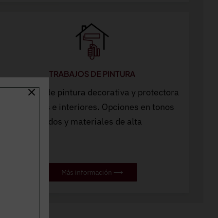
TRABAJOS DE PINTURA
Aplicación de pintura decorativa y protectora
en fachadas e interiores. Opciones en tonos
personalizados y materiales de alta
resistencia.
Más información ⟶