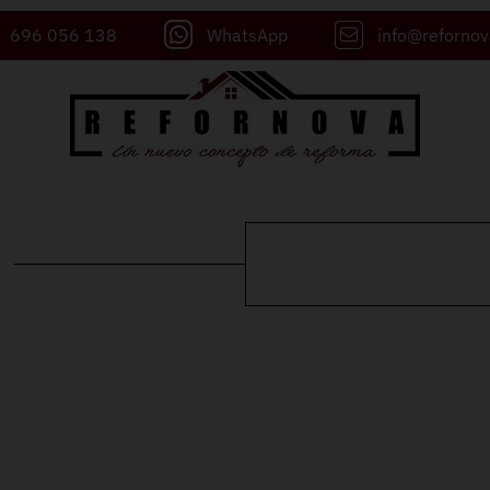
696 056 138
WhatsApp
info@reforno