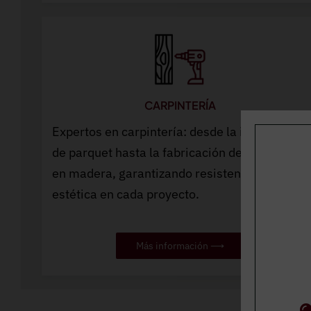
CARPINTERÍA
Expertos en carpintería: desde la instalación
de parquet hasta la fabricación de mobiliario
en madera, garantizando resistencia y
estética en cada proyecto.
Más información ⟶