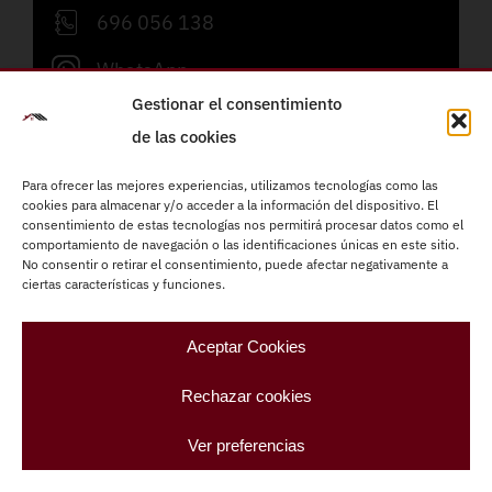
696 056 138
WhatsApp
Gestionar el consentimiento
info@refornova.com
de las cookies
Lunes a viernes de 09:00 a 19:00h
Para ofrecer las mejores experiencias, utilizamos tecnologías como las
cookies para almacenar y/o acceder a la información del dispositivo. El
consentimiento de estas tecnologías nos permitirá procesar datos como el
Reformas integrales
comportamiento de navegación o las identificaciones únicas en este sitio.
Instalaciones eléctricas
No consentir o retirar el consentimiento, puede afectar negativamente a
ciertas características y funciones.
Fontanería
Carpintería
Aceptar Cookies
Climatización
Rechazar cookies
Pintura
Ver preferencias
Refornova –
Refornova – Paletas Barcelona
|
Aviso
legal
|
Política de privacidad
|
Cookies
|
Diseño web: