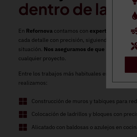
dentro de la re
En
Refornova
contamos con
expertos albañiles
cada detalle con precisión, siguiendo los plano
situación.
Nos aseguramos de que los acabado
cualquier proyecto.
Entre los trabajos más habituales en las reforma
realizamos:
Construcción de muros y tabiques para redi
Colocación de ladrillos y bloques con preci
Alicatado con baldosas o azulejos en cocin