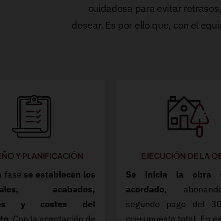
cuidadosa para evitar retraso
desear. Es por ello que, con el eq
EÑO Y PLANIFICACIÓN
EJECUCIÓN DE LA O
a fase
se establecen los
Se inicia la obra 
riales, acabados,
acordado
, abonan
pos y costes del
segundo pago del 3
to
. Con la aceptación de
presupuesto total. En e