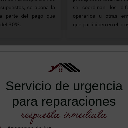
esupuestos, se abona la
se coordinan los dif
ra parte del pago que
operarios u otras em
 del 30%.
que participen en el pro
 pago donde no tienes que abonar
Servicio de urgencia
para reparaciones
respuesta inmediata