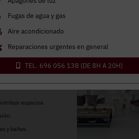
Apagones de luz
forma
Fugas de agua y gas
Aire acondicionado
que se encargan de
s y adaptándose a cada
Reparaciones urgentes en general
s sean impecables
en
TEL. 696 056 138 (DE 8H A 20H)
s integrales,
stribuir espacios.
sión.
as y baños.