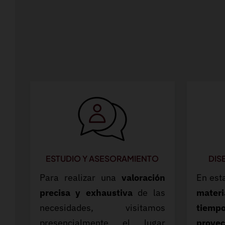
ESTUDIO Y ASESORAMIENTO
DIS
Para realizar una
valoración
En est
precisa y exhaustiva
de las
mate
necesidades, visitamos
tiem
presencialmente el lugar
proyec