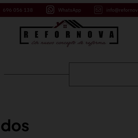
696 056 138
WhatsApp
info@reforno
ados