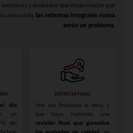
s, sorpresas y acabados que dejan mucho que
uipo adecuado,
las reformas integrales nunca
serán un problema
.
BRA
ENTREGA FINAL
el día
Una vez finalizada la obra, y
do un
que haya realizado una
0% del
revisión final que garantice
sta fase
los acabados de calidad
, se