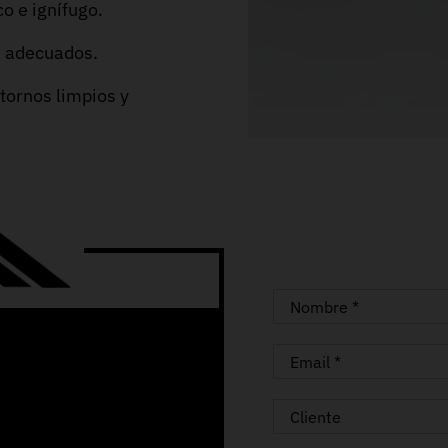
o e ignífugo.
s adecuados.
tornos limpios y