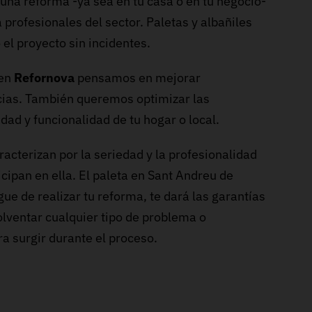
una reforma -ya sea en tu casa o en tu negocio-
a profesionales del sector. Paletas y albañiles
 el proyecto sin incidentes.
 en
Refornova
pensamos en mejorar
cias. También queremos optimizar las
dad y funcionalidad de tu hogar o local.
acterizan por la seriedad y la profesionalidad
icipan en ella. El paleta en Sant Andreu de
ue de realizar tu reforma, te dará las garantías
lventar cualquier tipo de problema o
a surgir durante el proceso.