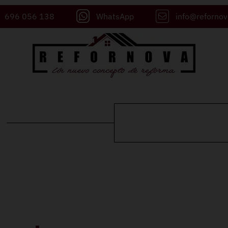
696 056 138
WhatsApp
info@reforno