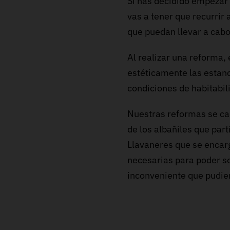
Si has decidido empezar 
vas a tener que recurrir 
que puedan llevar a cabo
Al realizar una reforma,
estéticamente las estan
condiciones de habitabili
Nuestras reformas se car
de los albañiles que part
Llavaneres que se encarg
necesarias para poder so
inconveniente que pudier