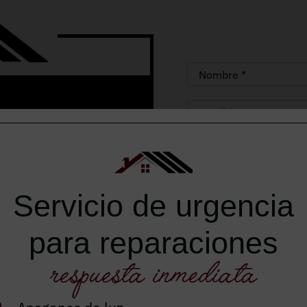
OS
Servicio de urgencia
leta en Sant Andreu
para reparaciones
ue siempre has
respuesta inmediata