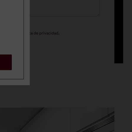
ormación.
o legal
y la
política de privacidad
.