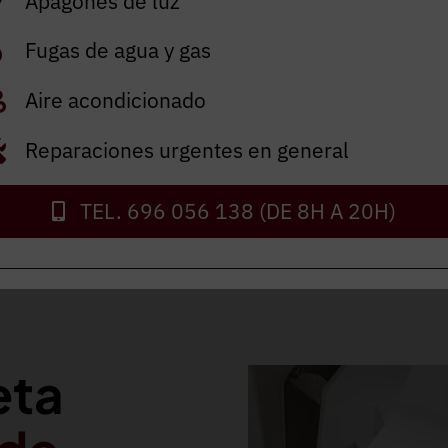
Apagones de luz
Fugas de agua y gas
Autorizo el envío de inf
Aire acondicionado
He leído y acepto el
avis
Reparaciones urgentes en general
ENVIAR
TEL. 696 056 138 (DE 8H A 20H)
eta