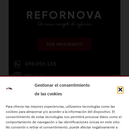
REFORNOVA
Un nuevo concepto de reforma
PIDE PRESUPUESTO
696 056 138
WhatsApp
Gestionar el consentimiento
info@refornova.com
de las cookies
Lunes a viernes de 09:00 a 19:00h
Para ofrecer las mejores experiencias, utilizamos tecnologías como las
cookies para almacenar y/o acceder a la información del dispositivo. El
consentimiento de estas tecnologías nos permitirá procesar datos como el
Reformas integrales
comportamiento de navegación o las identificaciones únicas en este sitio.
Instalaciones eléctricas
No consentir o retirar el consentimiento, puede afectar negativamente a