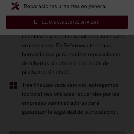
También solucionan cualquier problema
Reparaciones urgentes en general
que se presente al respecto.
TEL. 696 056 138 (DE 8H A 20H)
Identifican averías o fugas en la
instalación y aportan la solución necesaria
en cada caso. En Refornova tenemos
herramientas para realizar reparaciones
de tuberías sin obras (reparación de
pinchazos sin obra).
Tras finalizar cada servicio, entregamos
los boletines oficiales requeridos por las
empresas suministradoras para
garantizar la legalidad de la instalación.