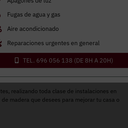
Apagones de luz
ENVIAR
Fugas de agua y gas
Aire acondicionado
Reparaciones urgentes en general
TEL. 696 056 138 (DE 8H A 20H)
n Castellar del Val
es, realizando toda clase de instalaciones en
jos de madera que desees para mejorar tu casa o