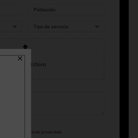
Adjuntar archivo
ormación.
o legal
y la
política de privacidad
.