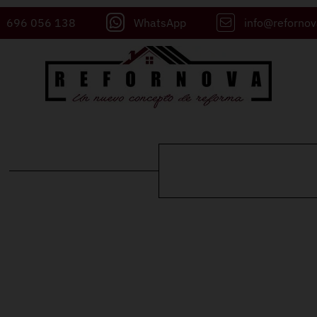
696 056 138
WhatsApp
info@reforno