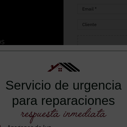
OS
 del Vallès de madera,
t, muebles y puertas.
Servicio de urgencia
para reparaciones
respuesta inmediata
Autorizo el envío de inf
He leído y acepto el
avis