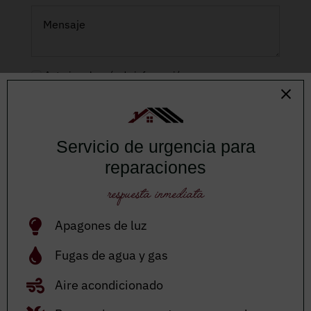
Autorizo el envío de información.
He leído y acepto el
aviso legal
y la
política de
privacidad
.
ENVIAR
Servicio de urgencia para
reparaciones
respuesta inmediata
Apagones de luz
Otros
Fugas de agua y gas
trabajos realizados
Aire acondicionado