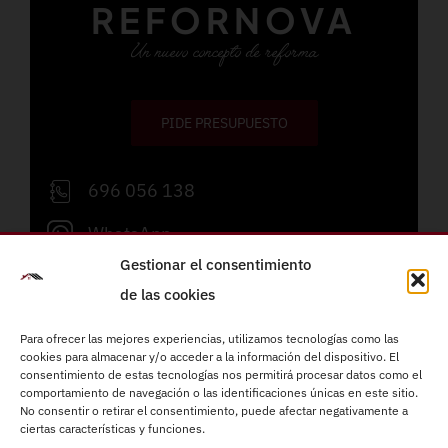
REFORNOVA
Un nuevo concepto de reforma
PIDE PRESUPUESTO
696 056 138
WhatsApp
Gestionar el consentimiento
info@refornova.com
de las cookies
Lunes a viernes de 09:00 a 19:00h
Para ofrecer las mejores experiencias, utilizamos tecnologías como las
cookies para almacenar y/o acceder a la información del dispositivo. El
consentimiento de estas tecnologías nos permitirá procesar datos como el
Reformas integrales
comportamiento de navegación o las identificaciones únicas en este sitio.
Instalaciones eléctricas
No consentir o retirar el consentimiento, puede afectar negativamente a
ciertas características y funciones.
Fontanería