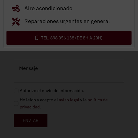
Aire acondicionado
Reparaciones urgentes en general
Adjuntar archivo
TEL. 696 056 138 (DE 8H A 20H)
Autorizo el envío de información.
He leído y acepto el
aviso legal
y la
política de
privacidad
.
ENVIAR