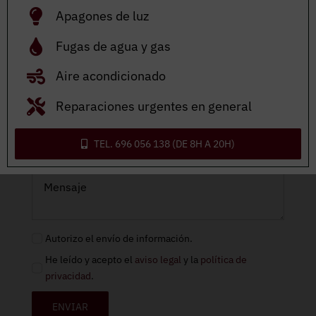
Apagones de luz
Fugas de agua y gas
Aire acondicionado
Adjuntar archivo
Reparaciones urgentes en general
TEL. 696 056 138 (DE 8H A 20H)
Autorizo el envío de información.
He leído y acepto el
aviso legal
y la
política de
privacidad
.
ENVIAR