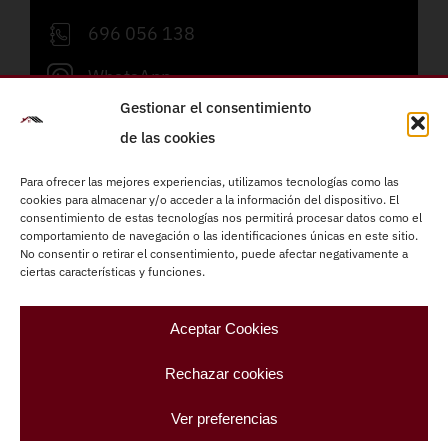
696 056 138
WhatsApp
Gestionar el consentimiento
info@refornova.com
de las cookies
Lunes a viernes de 09:00 a 19:00h
Para ofrecer las mejores experiencias, utilizamos tecnologías como las
cookies para almacenar y/o acceder a la información del dispositivo. El
consentimiento de estas tecnologías nos permitirá procesar datos como el
Reformas integrales
comportamiento de navegación o las identificaciones únicas en este sitio.
Instalaciones eléctricas
No consentir o retirar el consentimiento, puede afectar negativamente a
ciertas características y funciones.
Fontanería
Carpintería
Aceptar Cookies
Climatización
Rechazar cookies
Pintura
Ver preferencias
Refornova –
Refornova – Paletas Barcelona
|
Aviso