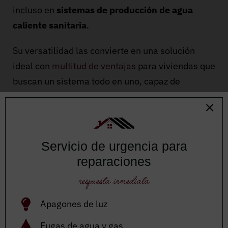
incluso en
sistemas de producción de agua
caliente sanitaria
.
Su versatilidad las convierte en una solución
ideal con
multitud de ventajas
para viviendas que
buscan un sistema todo en uno, capaz de
climatizar todo el año con un solo equipo.
Además, algunas opciones pueden conectarse
con fuentes renovables, como
placas solares
, lo
Servicio de urgencia para
que potencia aún más su rendimiento y
reparaciones
sostenibilidad.
respuesta inmediata
Si quieres
instalar equipos de climatización
que
Apagones de luz
funcionen con una bomba de calor en tu vivienda,
Fugas de agua y gas