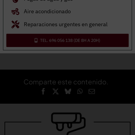
contacta con nosotros.
Te asesoramos en la
Aire acondicionado
elección del mejor modelo
que se adapte a tu
vivienda y a tus necesidades.
Reparaciones urgentes en general
PIDE PRESUPUESTO
TEL. 696 056 138 (DE 8H A 20H)
Comparte este contenido.