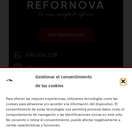
REFORNOVA
Un nuevo concepto de reforma
PIDE PRESUPUESTO
696 056 138
WhatsApp
Gestionar el consentimiento
info@refornova.com
de las cookies
Lunes a viernes de 09:00 a 19:00h
Para ofrecer las mejores experiencias, utilizamos tecnologías como las
cookies para almacenar y/o acceder a la información del dispositivo. El
consentimiento de estas tecnologías nos permitirá procesar datos como el
Reformas integrales
comportamiento de navegación o las identificaciones únicas en este sitio.
Instalaciones eléctricas
No consentir o retirar el consentimiento, puede afectar negativamente a
ciertas características y funciones.
Fontanería