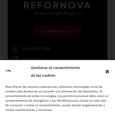
REFORNOVA
Un nuevo concepto de reforma
PIDE PRESUPUESTO
696 056 138
WhatsApp
Gestionar el consentimiento
info@refornova.com
de las cookies
Lunes a viernes de 09:00 a 19:00h
Para ofrecer las mejores experiencias, utilizamos tecnologías como las
cookies para almacenar y/o acceder a la información del dispositivo. El
consentimiento de estas tecnologías nos permitirá procesar datos como el
Reformas integrales
comportamiento de navegación o las identificaciones únicas en este sitio.
Instalaciones eléctricas
No consentir o retirar el consentimiento, puede afectar negativamente a
ciertas características y funciones.
Fontanería