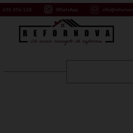
696 056 138
WhatsApp
info@reforno