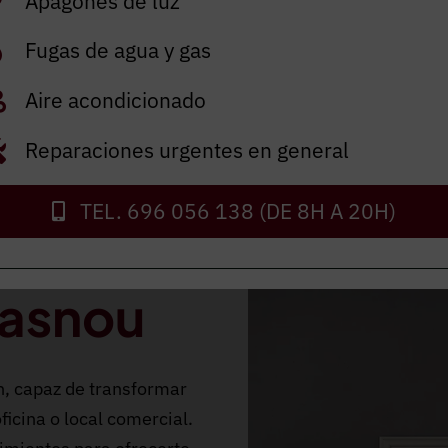
Apagones de luz
ENVIAR
Fugas de agua y gas
Aire acondicionado
Reparaciones urgentes en general
TEL. 696 056 138 (DE 8H A 20H)
Masnou
n, capaz de transformar
ficina o local comercial.