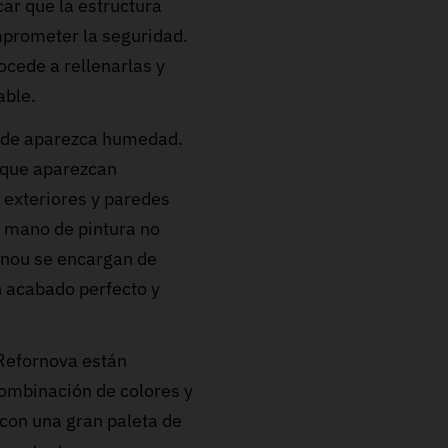
car que la estructura
prometer la seguridad.
ocede a rellenarlas y
able.
onde aparezca humedad.
 que aparezcan
 exteriores y paredes
a mano de pintura no
snou se encargan de
 acabado perfecto y
 Refornova están
ombinación de colores y
con una gran paleta de