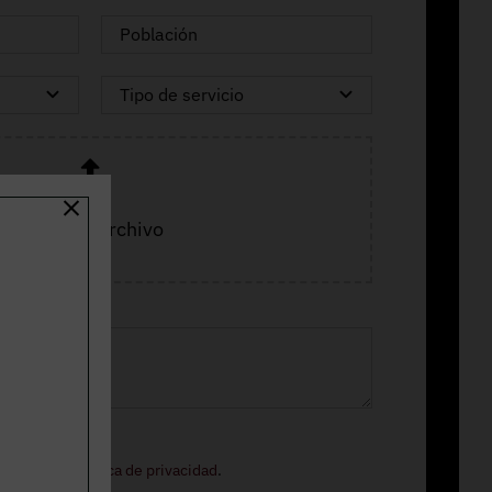
Adjuntar archivo
ormación.
o legal
y la
política de privacidad
.