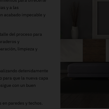
imientos para ofrecerte
as y a las
 un acabado impecable y
alle del proceso para
uraderos y
aración, limpieza y
 analizando detenidamente
bo para que la nueva capa
nsigue con un buen
s en paredes y techos.