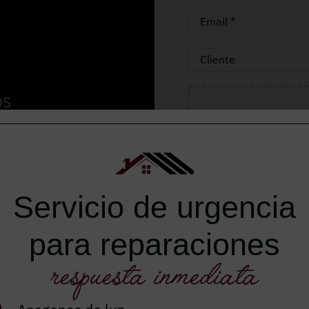
OS
 de renovar los
 duraderos.
Servicio de urgencia
para reparaciones
respuesta inmediata
Autorizo el envío de inf
He leído y acepto el
avis