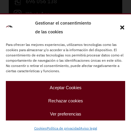
696 056 138
WhatsApp
Gestionar el consentimiento
info@refornova.com
de las cookies
Lunes a viernes de 09:00 a 19:00h
Para ofrecer las mejores experiencias, utilizamos tecnologías como las
cookies para almacenar y/o acceder a la información del dispositivo. El
consentimiento de estas tecnologías nos permitirá procesar datos como el
Reformas integrales
comportamiento de navegación o las identificaciones únicas en este sitio.
Instalaciones eléctricas
No consentir o retirar el consentimiento, puede afectar negativamente a
ciertas características y funciones.
Fontanería
Carpintería
Aceptar Cookies
Climatización
Rechazar cookies
Pintura
Ver preferencias
Refornova –
Refornova – Paletas Barcelona
|
Aviso
legal
|
Política de privacidad
|
Cookies
|
Diseño web:
Cookies
Política de privacidad
Aviso legal
qualitystudio