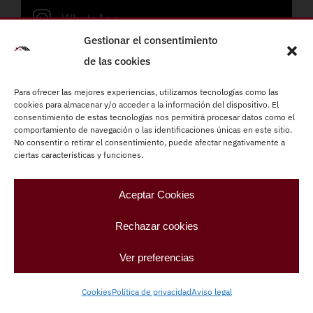
WhatsApp
Gestionar el consentimiento
info@refornova.com
de las cookies
Lunes a viernes de 09:00 a 19:00h
Para ofrecer las mejores experiencias, utilizamos tecnologías como las
cookies para almacenar y/o acceder a la información del dispositivo. El
consentimiento de estas tecnologías nos permitirá procesar datos como el
Reformas integrales
comportamiento de navegación o las identificaciones únicas en este sitio.
Instalaciones eléctricas
No consentir o retirar el consentimiento, puede afectar negativamente a
ciertas características y funciones.
Fontanería
Carpintería
Aceptar Cookies
Climatización
Rechazar cookies
Pintura
Ver preferencias
Refornova –
Refornova – Paletas Barcelona
|
Aviso
legal
|
Política de privacidad
|
Cookies
|
Diseño web:
Cookies
Política de privacidad
Aviso legal
qualitystudio
Más