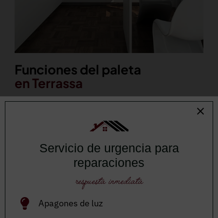
Funciones del paleta
en Terrassa
Los albañiles se encargan de diversas tareas
durante la ejecución de las obras, que a
continuación detallamos. Nuestros albañiles
Servicio de urgencia para
trabajan para completar sus funciones con
reparaciones
profesionalidad.
respuesta inmediata
Interpretación de planos y diseños, si se
Apagones de luz
trabaja con un proyecto de ingeniería, o