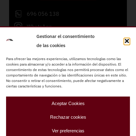
696 056 138
WhatsApp
Gestionar el consentimiento
info@refornova.com
de las cookies
Lunes a viernes de 09:00 a 19:00h
Para ofrecer las mejores experiencias, utilizamos tecnologías como las
cookies para almacenar y/o acceder a la información del dispositivo. El
Reformas integrales
consentimiento de estas tecnologías nos permitirá procesar datos como el
comportamiento de navegación o las identificaciones únicas en este sitio.
Instalaciones eléctricas
No consentir o retirar el consentimiento, puede afectar negativamente a
ciertas características y funciones.
Fontanería
Carpintería
Aceptar Cookies
Climatización
Rechazar cookies
Pintura
Ver preferencias