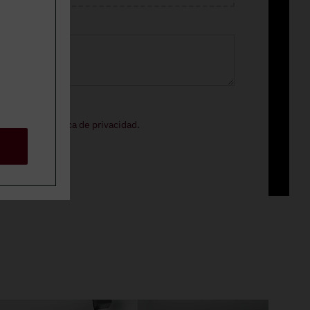
ormación.
o legal
y la
política de privacidad
.