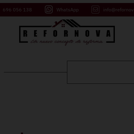
696 056 138
WhatsApp
info@reforno