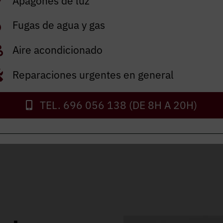
Apagones de luz
Fugas de agua y gas
Aire acondicionado
Reparaciones urgentes en general
Autorizo el envío de inf
He leído y acepto el
avis
TEL. 696 056 138 (DE 8H A 20H)
ENVIAR