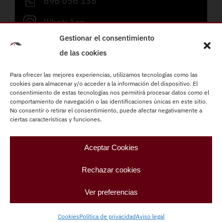
696 056 138
WhatsApp
Gestionar el consentimiento
info@refornova.com
de las cookies
Lunes a viernes de 09:00 a 19:00h
Para ofrecer las mejores experiencias, utilizamos tecnologías como las
cookies para almacenar y/o acceder a la información del dispositivo. El
Reformas integrales
consentimiento de estas tecnologías nos permitirá procesar datos como el
comportamiento de navegación o las identificaciones únicas en este sitio.
Instalaciones eléctricas
No consentir o retirar el consentimiento, puede afectar negativamente a
ciertas características y funciones.
Fontanería
Carpintería
Aceptar Cookies
Climatización
Rechazar cookies
Pintura
Ver preferencias
Refornova –
Refornova – Paletas Barcelona
|
Aviso
legal
|
Política de privacidad
|
Cookies
|
Diseño web:
Cookies
Política de privacidad
Aviso legal
qualitystudio