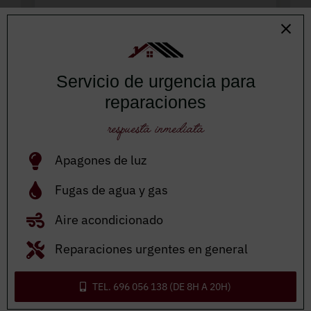
MONTAJE DE MOBILIARIO
Fabricamos y montamos muebles a
medida
para optimizar cada espacio,
Servicio de urgencia para
desde armarios empotrados hasta
reparaciones
estanterías personalizadas. Nos
respuesta inmediata
adaptamos a hogares y oficinas con
soluciones funcionales y elegantes.
Apagones de luz
Fugas de agua y gas
Aire acondicionado
Reparaciones urgentes en general
TEL. 696 056 138 (DE 8H A 20H)
TRABAJOS EN MADERA