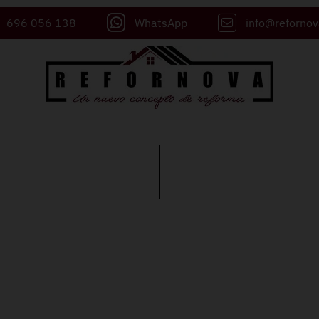
696 056 138
WhatsApp
info@reforno