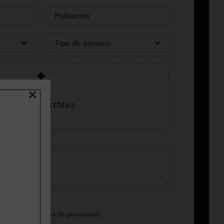
Adjuntar archivo
ormación.
o legal
y la
política de privacidad
.