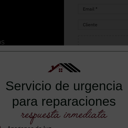
OS
, consigue los
 y exterior.
Servicio de urgencia
para reparaciones
respuesta inmediata
Autorizo el envío de inf
He leído y acepto el
avis