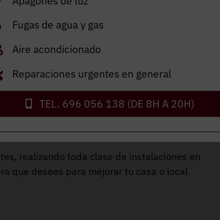
Apagones de luz
ENVIAR
Fugas de agua y gas
Aire acondicionado
Reparaciones urgentes en general
TEL. 696 056 138 (DE 8H A 20H)
Cardedeu
es, realizando toda clase de instalaciones en
ra que desees para mejorar tu casa o local