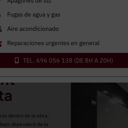
Apagones de luz
Fugas de agua y gas
Aire acondicionado
Reparaciones urgentes en general
TEL. 696 056 138 (DE 8H A 20H)
ant
ta
ros dentro de la obra,
bajo dependerá de la