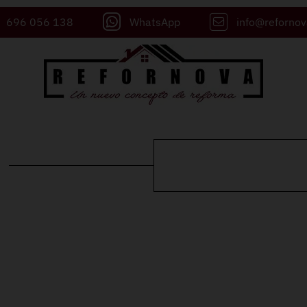
696 056 138
WhatsApp
info@reforno