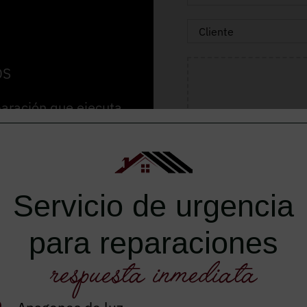
OS
paración que ejecuta
alta, consigue el
Servicio de urgencia
para reparaciones
Autorizo el envío de inf
respuesta inmediata
He leído y acepto el
avis
ENVIAR