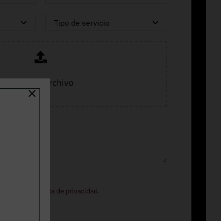
Adjuntar archivo
ormación.
o legal
y la
política de privacidad
.