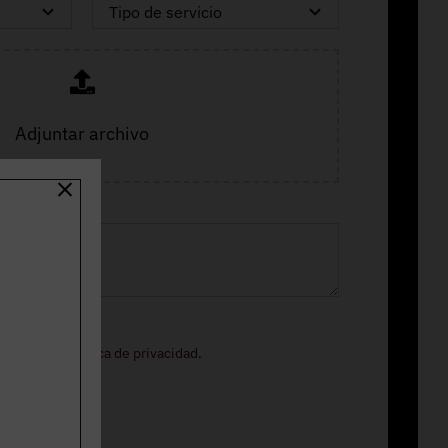
Adjuntar archivo
ormación.
o legal
y la
política de privacidad
.