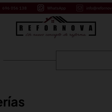
696 056 138
WhatsApp
info@reforno
rías