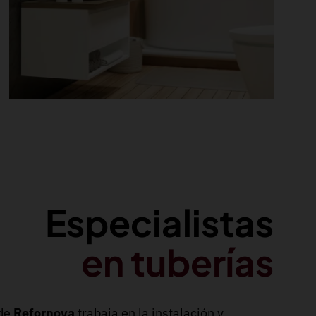
Especialistas
en tuberías
 de
Refornova
trabaja en la instalación y