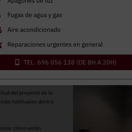
Apagones de luz
Fugas de agua y gas
Aire acondicionado
Reparaciones urgentes en general
TEL. 696 056 138 (DE 8H A 20H)
arcelona
itud del proyecto de la
 más habituales dentro
rminar cómo están