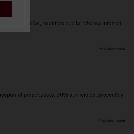
 unos pocos días, mientras que la reforma integral
Más información
ceptar el presupuesto, 30% al inicio del proyecto y
Más información