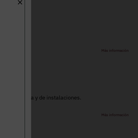
turo.
Más información
icados de obra y de instalaciones.
Más información