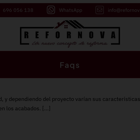
696 056 138
WhatsApp
info@reforno
Faqs
ad, y dependiendo del proyecto varían sus característica
n los acabados. [...]