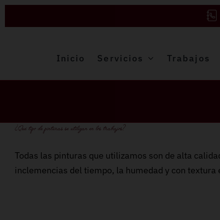
Saltar
al
contenido
Inicio
Servicios
Trabajos
¿Qué tipo de pinturas se utilizan en los trabajos?
Todas las pinturas que utilizamos son de alta calid
inclemencias del tiempo, la humedad y con textura e