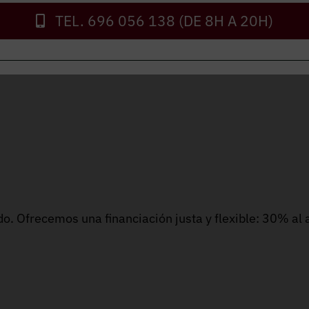
TEL. 696 056 138 (DE 8H A 20H)
cada necesidad. Las instalaciones se pueden realizar en
o. Ofrecemos una financiación justa y flexible: 30% al a