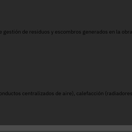
 de gestión de residuos y escombros generados en la obra
nductos centralizados de aire), calefacción (radiadores