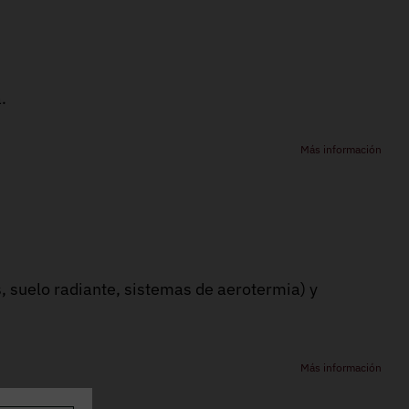
.
Más información
, suelo radiante, sistemas de aerotermia) y
Más información