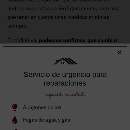
metros cuadrados varíen ligeramente, pero hay
que tener en cuenta unas medidas mínimas
siempre.
En definitiva,
podemos confirmar que cambiar
la cocina o el baño de sitio sí es posible en una
reforma, aunque no sea tarea sencilla
. En
Refornova contamos con profesionales de todas
Servicio de urgencia para
las ramas para poder aportarte las soluciones
reparaciones
que necesitas en cada caso.
respuesta inmediata
Somos una empresa de reformas profesional
que opera en la ciudad de Barcelona y
Apagones de luz
alrededores
, por lo que si necesitas una reforma
Fugas de agua y gas
de cualquier tipo, ponte en contacto con